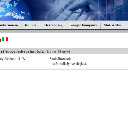
információ
Rólunk
Elérhetőség
Google kampány
Statisztika
i és Kereskedelmi Kft.
(Heves Megye)
dy Sándor u. 3.
Szolgáltatások
étkezőhelyi vendéglátás