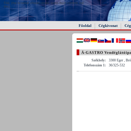
FAIL (the browser should render some flash content, not
this).
Főoldal
Cégkivonat
Cég
Á-GASTRO Vendéglátóipar
Székhely:
3300 Eger , Bró
Telefonszám 1:
36/325-532