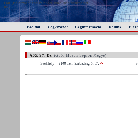
FAIL (the browser should render some flash content, not
this).
Főoldal
Cégkivonat
Céginformáció
Rólunk
Elér
ÁSZ 97. Bt.
(Győr-Moson-Sopron Megye)
Székhely:
9100 Tét , Szabadság út 17.
S