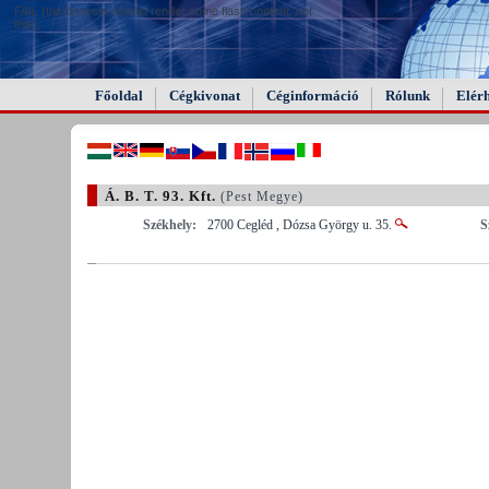
FAIL (the browser should render some flash content, not
this).
Főoldal
Cégkivonat
Céginformáció
Rólunk
Elér
Á. B. T. 93. Kft.
(Pest Megye)
Székhely:
2700 Cegléd , Dózsa György u. 35.
S