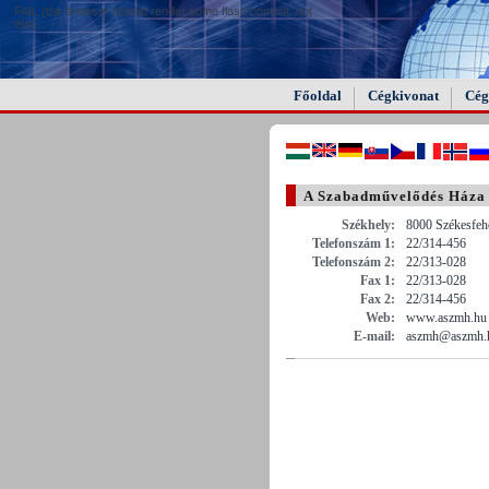
FAIL (the browser should render some flash content, not
this).
Főoldal
Cégkivonat
Cég
A Szabadművelődés Háza
Székhely:
8000 Székesfehé
Telefonszám 1:
22/314-456
Telefonszám 2:
22/313-028
Fax 1:
22/313-028
Fax 2:
22/314-456
Web:
www.aszmh.hu
E-mail:
aszmh@aszmh.