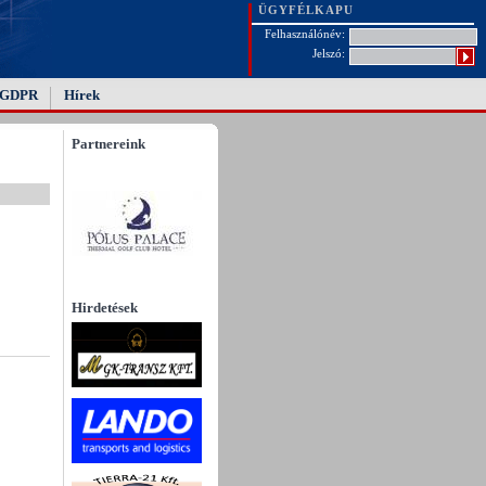
ÜGYFÉLKAPU
Felhasználónév:
Jelszó:
GDPR
Hírek
Partnereink
Hirdetések