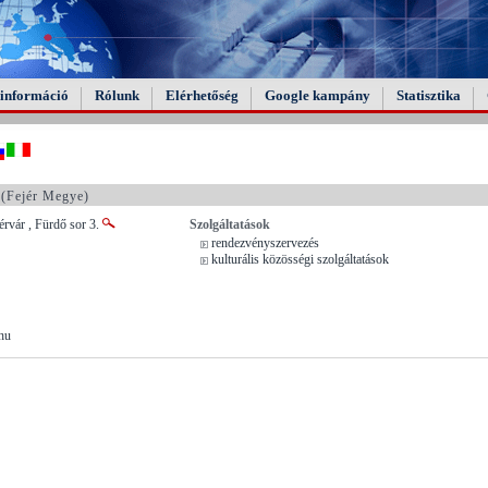
információ
Rólunk
Elérhetőség
Google kampány
Statisztika
(Fejér Megye)
rvár , Fürdő sor 3.
Szolgáltatások
rendezvényszervezés
kulturális közösségi szolgáltatások
hu