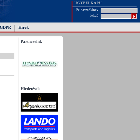
ÜGYFÉLKAPU
Felhasználónév:
Jelszó:
GDPR
Hírek
Partnereink
Hirdetések