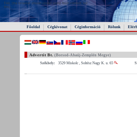
FAIL (the browser should render some flash content, not
this).
Főoldal
Cégkivonat
Céginformáció
Rólunk
Elér
Advertit Bt.
(Borsod-Abaúj-Zemplén Megye)
Székhely:
3529 Miskolc , Soltész Nagy K. u. 65
S