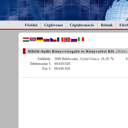
FAIL (the browser should render some flash content, not
this).
Főoldal
Cégkivonat
Céginformáció
Rólunk
Elér
Alföld-Audit Könyvvizsgáló és Könyvelési Kft.
(Békés
Székhely:
5600 Békéscsaba , Gyóni Géza u. 18-20.
S
Telefonszám 1:
66/430-928
Fax 1:
66/430-928