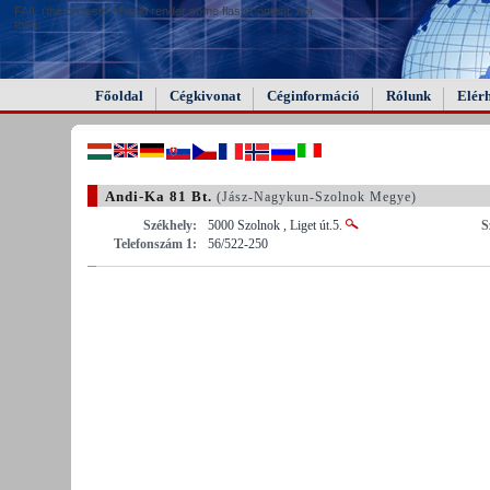
FAIL (the browser should render some flash content, not
this).
Főoldal
Cégkivonat
Céginformáció
Rólunk
Elér
Andi-Ka 81 Bt.
(Jász-Nagykun-Szolnok Megye)
Székhely:
5000 Szolnok , Liget út.5.
S
Telefonszám 1:
56/522-250