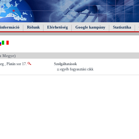
információ
Rólunk
Elérhetőség
Google kampány
Statisztika
a Megye)
eg , Platán sor 17.
Szolgáltatások
egyéb fogyasztási cikk