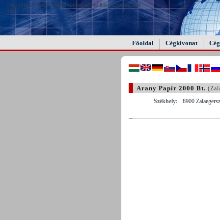
FAIL (the browser should render some flash content, not
this).
Főoldal
Cégkivonat
Cég
Arany Papír 2000 Bt.
(Zal
Székhely:
8900 Zalaegersz