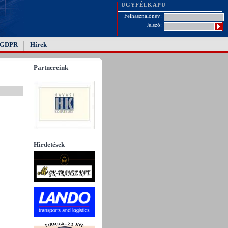
ÜGYFÉLKAPU
Felhasználónév:
Jelszó:
GDPR
Hírek
Partnereink
Hirdetések