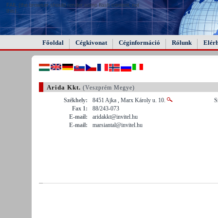
FAIL (the browser should render some flash content, not
this).
Főoldal
Cégkivonat
Céginformáció
Rólunk
Elér
Arida Kkt.
(Veszprém Megye)
Székhely:
8451 Ajka , Marx Károly u. 10.
S
Fax 1:
88/243-073
E-mail:
aridakkt@invitel.hu
E-mail:
marsiantal@invitel.hu