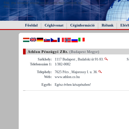
FAIL (the browser should render some flash content, not
this).
Főoldal
Cégkivonat
Céginformáció
Rólunk
Elér
Athlon Pénzügyi ZRt.
(Budapest Megye)
Székhely:
1117 Budapest , Budafoki út 91-93.
S
Telefonszám 1:
1/382-0082
Telephely:
7625 Pécs , Majorossy I. u. 36.
Web:
www.athlon.co.hu
Egyéb:
Egész évben készpénzben!