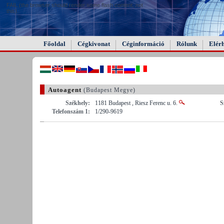
FAIL (the browser should render some flash content, not
this).
Főoldal
Cégkivonat
Céginformáció
Rólunk
Elér
Autoagent
(Budapest Megye)
Székhely:
1181 Budapest , Riesz Ferenc u. 6.
S
Telefonszám 1:
1/290-9619