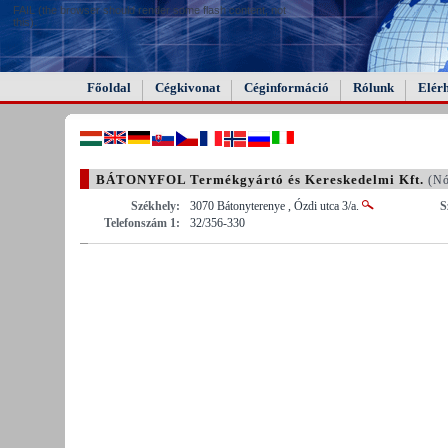
FAIL (the browser should render some flash content, not
this).
Főoldal
Cégkivonat
Céginformáció
Rólunk
Elér
BÁTONYFOL Termékgyártó és Kereskedelmi Kft.
(Nó
Székhely:
3070 Bátonyterenye , Ózdi utca 3/a.
S
Telefonszám 1:
32/356-330