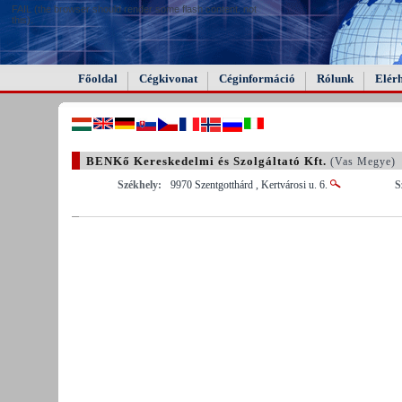
FAIL (the browser should render some flash content, not
this).
Főoldal
Cégkivonat
Céginformáció
Rólunk
Elér
BENKő Kereskedelmi és Szolgáltató Kft.
(Vas Megye)
Székhely:
9970 Szentgotthárd , Kertvárosi u. 6.
S