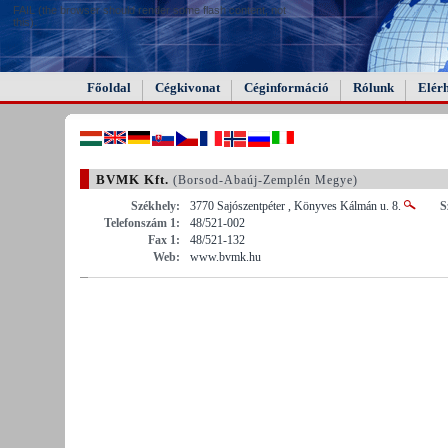
FAIL (the browser should render some flash content, not
this).
Főoldal
Cégkivonat
Céginformáció
Rólunk
Elér
BVMK Kft.
(Borsod-Abaúj-Zemplén Megye)
Székhely:
3770 Sajószentpéter , Könyves Kálmán u. 8.
S
Telefonszám 1:
48/521-002
Fax 1:
48/521-132
Web:
www.bvmk.hu