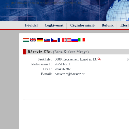
FAIL (the browser should render some flash content, not
this).
Főoldal
Cégkivonat
Céginformáció
Rólunk
Elér
Bácsvíz ZRt.
(Bács-Kiskun Megye)
Székhely:
6000 Kecskemét , Izsáki út 13.
S
Telefonszám 1:
76/511-511
Fax 1:
76/481-282
E-mail:
bacsviz.rt@bacsviz.hu