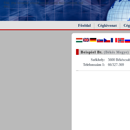
FAIL (the browser should render some flash content, not
this).
Főoldal
Cégkivonat
Cég
Beispiel Bt.
(Békés Megye)
Székhely:
5600 Békéscsaba
Telefonszám 1:
66/327-369