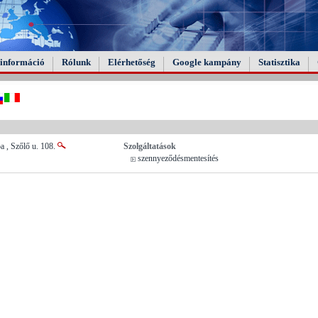
információ
Rólunk
Elérhetőség
Google kampány
Statisztika
 , Szőlő u. 108.
Szolgáltatások
szennyeződésmentesítés