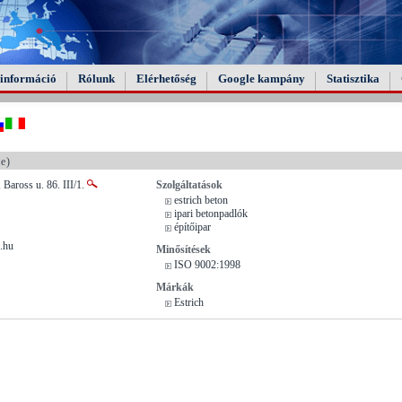
információ
Rólunk
Elérhetőség
Google kampány
Statisztika
e)
 Baross u. 86. III/1.
Szolgáltatások
estrich beton
ipari betonpadlók
építőipar
e.hu
Minősítések
ISO 9002:1998
Márkák
Estrich