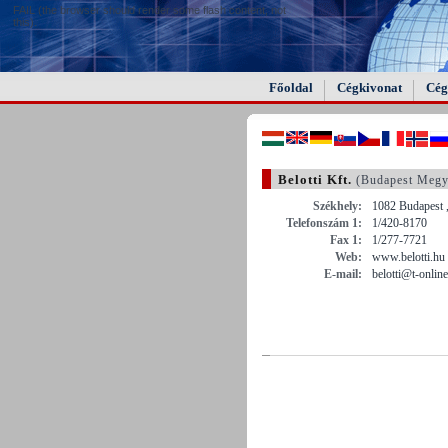
FAIL (the browser should render some flash content, not
this).
Főoldal
Cégkivonat
Cég
Belotti Kft.
(Budapest Megy
Székhely:
1082 Budapest ,
Telefonszám 1:
1/420-8170
Fax 1:
1/277-7721
Web:
www.belotti.hu
E-mail:
belotti@t-onlin