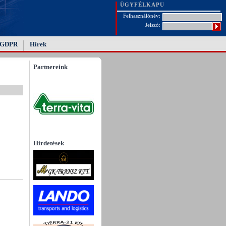
ÜGYFÉLKAPU
Felhasználónév:
Jelszó:
GDPR
Hírek
Partnereink
Hirdetések