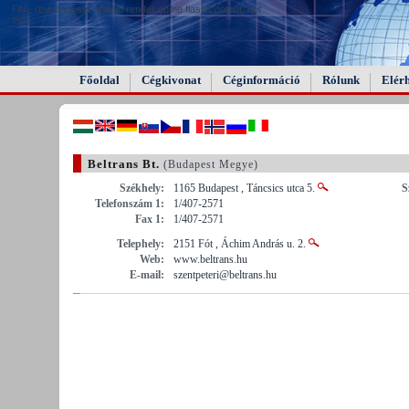
FAIL (the browser should render some flash content, not
this).
Főoldal
Cégkivonat
Céginformáció
Rólunk
Elér
Beltrans Bt.
(Budapest Megye)
Székhely:
1165 Budapest , Táncsics utca 5.
S
Telefonszám 1:
1/407-2571
Fax 1:
1/407-2571
Telephely:
2151 Fót , Áchim András u. 2.
Web:
www.beltrans.hu
E-mail:
szentpeteri@beltrans.hu