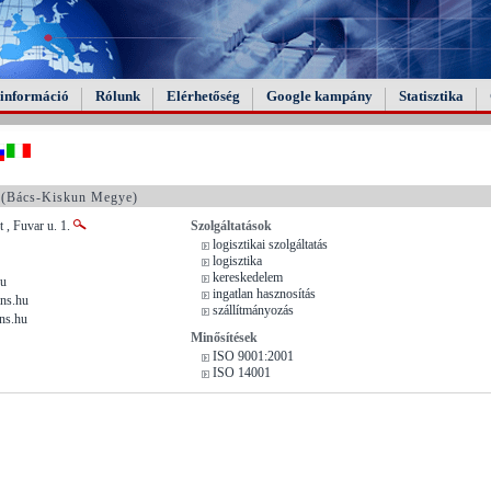
információ
Rólunk
Elérhetőség
Google kampány
Statisztika
(Bács-Kiskun Megye)
 , Fuvar u. 1.
Szolgáltatások
logisztikai szolgáltatás
logisztika
kereskedelem
hu
ingatlan hasznosítás
ans.hu
szállítmányozás
ns.hu
Minősítések
ISO 9001:2001
ISO 14001