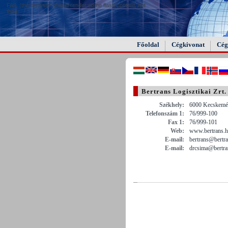
FAIL (the browser should render some flash content, not
this).
Főoldal
Cégkivonat
Cég
Bertrans Logisztikai Zrt.
Székhely:
6000 Kecskemét
Telefonszám 1:
76/999-100
Fax 1:
76/999-101
Web:
www.bertrans.
E-mail:
bertrans@bertr
E-mail:
drcsima@bertra