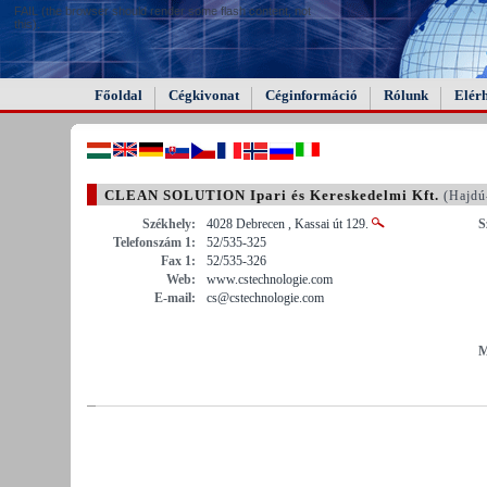
FAIL (the browser should render some flash content, not
this).
Főoldal
Cégkivonat
Céginformáció
Rólunk
Elér
CLEAN SOLUTION Ipari és Kereskedelmi Kft.
(Hajdú
Székhely:
4028 Debrecen , Kassai út 129.
S
Telefonszám 1:
52/535-325
Fax 1:
52/535-326
Web:
www.cstechnologie.com
E-mail:
cs@cstechnologie.com
M