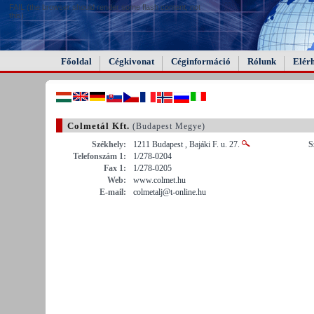
FAIL (the browser should render some flash content, not
this).
Főoldal
Cégkivonat
Céginformáció
Rólunk
Elér
Colmetál Kft.
(Budapest Megye)
Székhely:
1211 Budapest , Bajáki F. u. 27.
S
Telefonszám 1:
1/278-0204
Fax 1:
1/278-0205
Web:
www.colmet.hu
E-mail:
colmetalj@t-online.hu