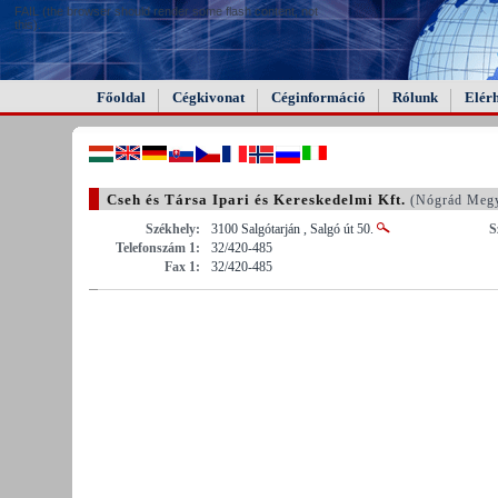
FAIL (the browser should render some flash content, not
this).
Főoldal
Cégkivonat
Céginformáció
Rólunk
Elér
Cseh és Társa Ipari és Kereskedelmi Kft.
(Nógrád Meg
Székhely:
3100 Salgótarján , Salgó út 50.
S
Telefonszám 1:
32/420-485
Fax 1:
32/420-485