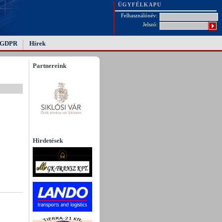
ÜGYFÉLKAPU
Felhasználónév:
Jelszó:
GDPR
Hírek
Partnereink
Hirdetések