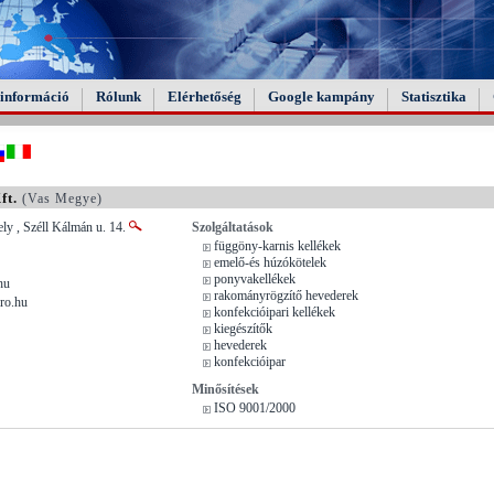
információ
Rólunk
Elérhetőség
Google kampány
Statisztika
ft.
(Vas Megye)
ly , Széll Kálmán u. 14.
Szolgáltatások
függöny-karnis kellékek
emelő-és húzókötelek
ponyvakellékek
hu
rakományrögzítő hevederek
ro.hu
konfekcióipari kellékek
kiegészítők
hevederek
konfekcióipar
Minősítések
ISO 9001/2000