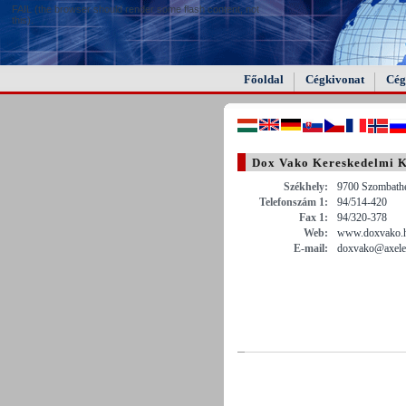
FAIL (the browser should render some flash content, not
this).
Főoldal
Cégkivonat
Cég
Dox Vako Kereskedelmi K
Székhely:
9700 Szombathe
Telefonszám 1:
94/514-420
Fax 1:
94/320-378
Web:
www.doxvako.
E-mail:
doxvako@axele