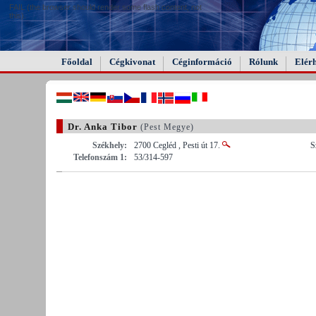
FAIL (the browser should render some flash content, not
this).
Főoldal
Cégkivonat
Céginformáció
Rólunk
Elér
Dr. Anka Tibor
(Pest Megye)
Székhely:
2700 Cegléd , Pesti út 17.
S
Telefonszám 1:
53/314-597