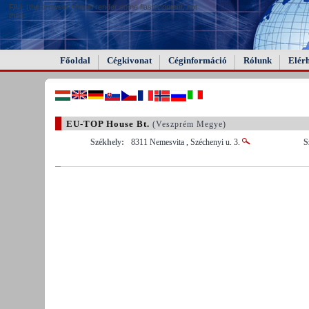
FAIL (the browser should render some flash content, not
this).
Főoldal
Cégkivonat
Céginformáció
Rólunk
Elér
EU-TOP House Bt.
(Veszprém Megye)
Székhely:
8311 Nemesvita , Széchenyi u. 3.
S