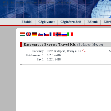
FAIL (the browser should render some flash content, not
this).
Főoldal
Cégkivonat
Céginformáció
Rólunk
Elér
East-europe Express Travel Kft.
(Budapest Megye)
Székhely:
1092 Budapest , Ráday u. 15.
S
Telefonszám 1:
1/201-9416
Fax 1:
1/201-9418