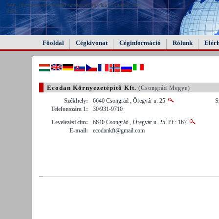
FAIL (the browser should render some flash content, not
this).
Főoldal
Cégkivonat
Céginformáció
Rólunk
Elér
Ecodan Környezetépítő Kft.
(Csongrád Megye)
Székhely:
6640 Csongrád , Öregvár u. 25.
S
Telefonszám 1:
30/931-9710
Levelezési cím:
6640 Csongrád , Öregvár u. 25. Pf.: 167.
E-mail:
ecodankft@gmail.com