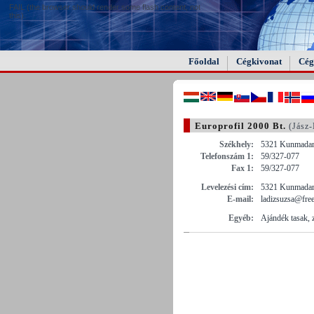
FAIL (the browser should render some flash content, not
this).
Főoldal
Cégkivonat
Cég
Europrofil 2000 Bt.
(Jász
Székhely:
5321 Kunmadara
Telefonszám 1:
59/327-077
Fax 1:
59/327-077
Levelezési cím:
5321 Kunmadara
E-mail:
ladizsuzsa@fre
Egyéb:
Ajándék tasak, 