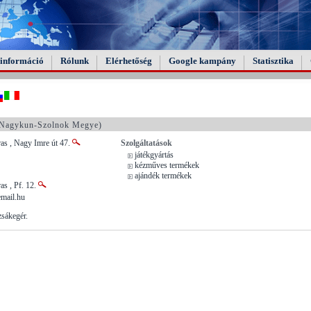
információ
Rólunk
Elérhetőség
Google kampány
Statisztika
-Nagykun-Szolnok Megye)
s , Nagy Imre út 47.
Szolgáltatások
játékgyártás
kézműves termékek
ajándék termékek
s , Pf. 12.
email.hu
zsákegér.