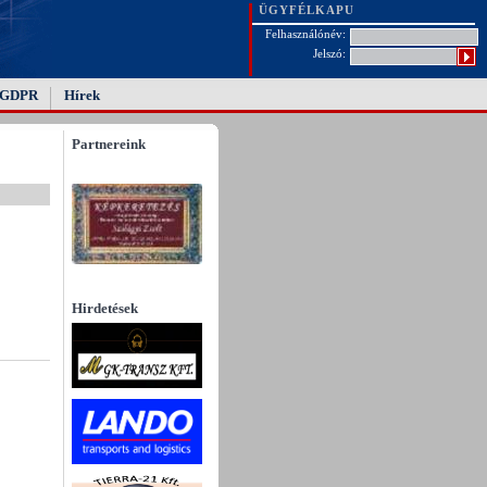
ÜGYFÉLKAPU
Felhasználónév:
Jelszó:
GDPR
Hírek
Partnereink
Hirdetések