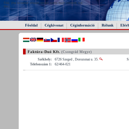
FAIL (the browser should render some flash content, not
this).
Főoldal
Cégkivonat
Céginformáció
Rólunk
Elér
Faktúra-Duó Kft.
(Csongrád Megye)
Székhely:
6726 Szeged , Dorozsmai u. 35.
S
Telefonszám 1:
62/464-021