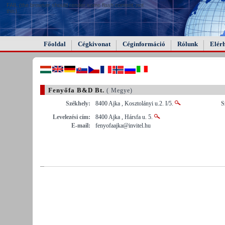
FAIL (the browser should render some flash content, not
this).
Főoldal
Cégkivonat
Céginformáció
Rólunk
Elér
Fenyőfa B&D Bt.
( Megye)
Székhely:
8400 Ajka , Kosztolányi u.2. I/5.
S
Levelezési cím:
8400 Ajka , Hársfa u. 5.
E-mail:
fenyofaajka@invitel.hu