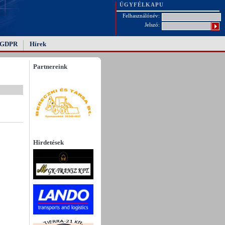
ÜGYFÉLKAPU
Felhasználónév:
Jelszó:
GDPR
Hírek
Partnereink
Hirdetések