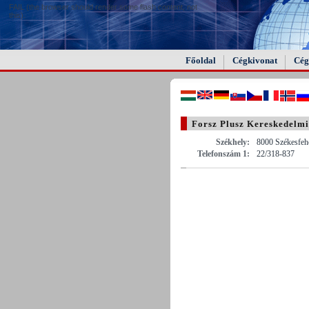
FAIL (the browser should render some flash content, not
this).
Főoldal
Cégkivonat
Cég
Forsz Plusz Kereskedelmi 
Székhely:
8000 Székesfehé
Telefonszám 1:
22/318-837