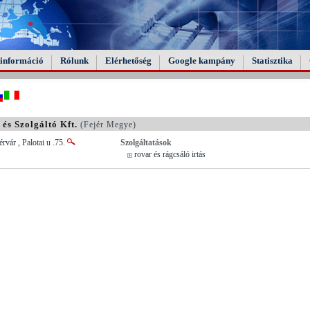
információ
Rólunk
Elérhetőség
Google kampány
Statisztika
és Szolgáltó Kft.
(Fejér Megye)
rvár , Palotai u .75.
Szolgáltatások
rovar és rágcsáló irtás