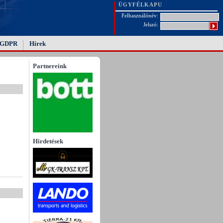
ÜGYFÉLKAPU
Felhasználónév:
Jelszó:
GDPR
Hírek
Partnereink
Hirdetések