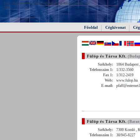
FAIL (the browser should render some flash content, not
this).
Főoldal
Cégkivonat
Cég
Fülöp és Társa Kft.
(Budap
Székhely:
1064 Budapest 
Telefonszám 1:
1/332-3560
Fax 1:
1/312-2419
Web:
www.fulop.hu
E-mail:
pfaff@enternet.
Fülöp és Társa Kft.
(Baran
Székhely:
7300 Komló , K
Telefonszám 1:
30/945-8227