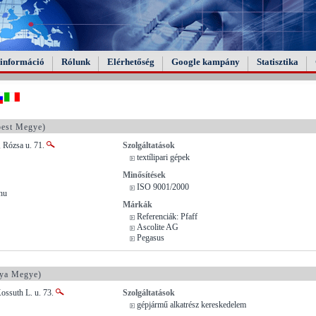
információ
Rólunk
Elérhetőség
Google kampány
Statisztika
est Megye)
, Rózsa u. 71.
Szolgáltatások
textílipari gépek
Minősítések
ISO 9001/2000
hu
Márkák
Referenciák: Pfaff
Ascolite AG
Pegasus
ya Megye)
ossuth L. u. 73.
Szolgáltatások
gépjármű alkatrész kereskedelem