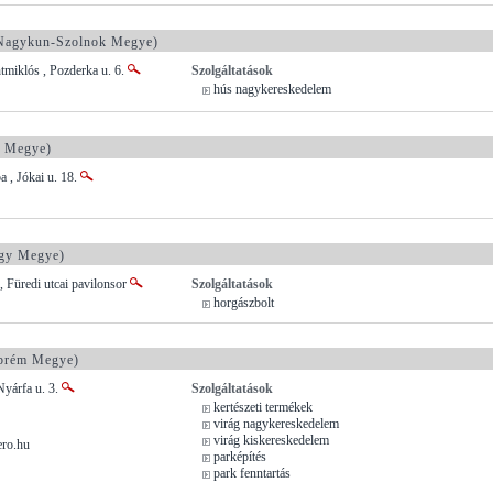
Nagykun-Szolnok Megye)
miklós , Pozderka u. 6.
Szolgáltatások
hús nagykereskedelem
 Megye)
 , Jókai u. 18.
gy Megye)
 Füredi utcai pavilonsor
Szolgáltatások
horgászbolt
prém Megye)
Nyárfa u. 3.
Szolgáltatások
kertészeti termékek
virág nagykereskedelem
virág kiskereskedelem
ero.hu
parképítés
park fenntartás