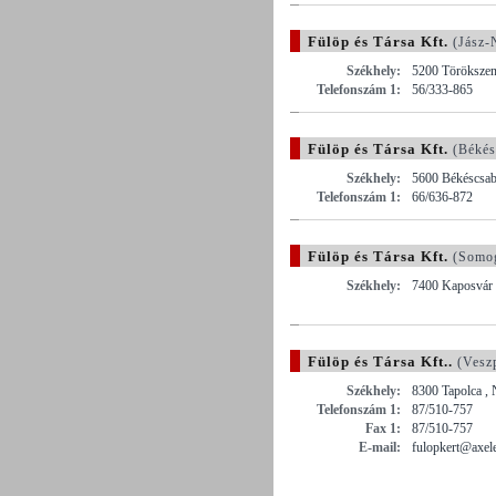
Fülöp és Társa Kft.
(Jász-
Székhely:
5200 Törökszent
Telefonszám 1:
56/333-865
Fülöp és Társa Kft.
(Békés
Székhely:
5600 Békéscsaba
Telefonszám 1:
66/636-872
Fülöp és Társa Kft.
(Somo
Székhely:
7400 Kaposvár ,
Fülöp és Társa Kft..
(Vesz
Székhely:
8300 Tapolca , 
Telefonszám 1:
87/510-757
Fax 1:
87/510-757
E-mail:
fulopkert@axel