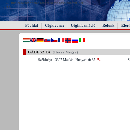
FAIL (the browser should render some flash content, not
this).
Főoldal
Cégkivonat
Céginformáció
Rólunk
Elér
GÁDESZ Bt.
(Heves Megye)
Székhely:
3397 Maklár , Hunyadi út 35.
S