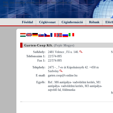
FAIL (the browser should render some flash content, not
this).
Főoldal
Cégkivonat
Céginformáció
Rólunk
Elér
Garten-Coop Kft.
(Fejér Megye)
Székhely:
2481 Velence , Fő u. 146.
S
Telefonszám 1:
22/574-095
Fax 1:
22/574-095
Telephely:
2475 - , 7-es út Kápolnásnyék 42. +450 m
Szelvény
E-mail:
garten.coop@t-online.hu
Egyéb:
Ref.: M6 autópálya- vadvédelmi kerítés, M1
autópálya- vadvédelmi kerítés, M3 autópálya-
zajvédő fal, földmunka
M