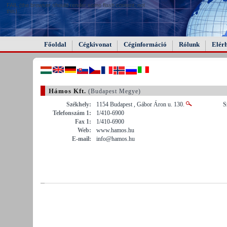
FAIL (the browser should render some flash content, not
this).
Főoldal
Cégkivonat
Céginformáció
Rólunk
Elér
Hámos Kft.
(Budapest Megye)
Székhely:
1154 Budapest , Gábor Áron u. 130.
S
Telefonszám 1:
1/410-6900
Fax 1:
1/410-6900
Web:
www.hamos.hu
E-mail:
info@hamos.hu