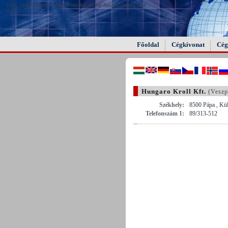
FAIL (the browser should render some flash content, not
this).
Főoldal
Cégkivonat
Cég
Hungaro Kroll Kft.
(Veszp
Székhely:
8500 Pápa , Kü
Telefonszám 1:
89/313-512