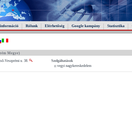
információ
Rólunk
Elérhetőség
Google kampány
Statisztika
rém Megye)
lső-Veszprémi u. 38.
Szolgáltatások
vegyi nagykereskedelem