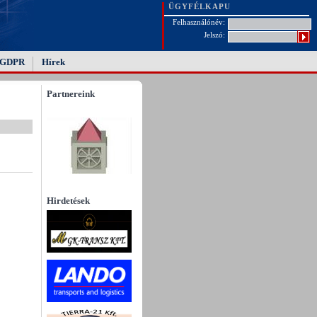
ÜGYFÉLKAPU
Felhasználónév:
Jelszó:
GDPR
Hírek
Partnereink
Hirdetések