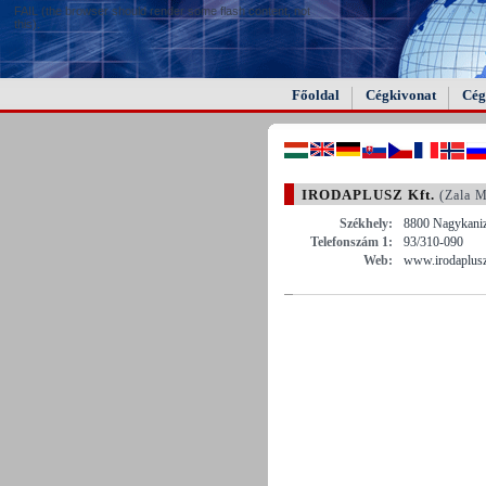
FAIL (the browser should render some flash content, not
this).
Főoldal
Cégkivonat
Cég
IRODAPLUSZ Kft.
(Zala M
Székhely:
8800 Nagykanizs
Telefonszám 1:
93/310-090
Web:
www.irodaplus