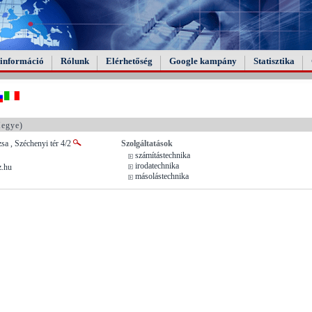
információ
Rólunk
Elérhetőség
Google kampány
Statisztika
egye)
a , Széchenyi tér 4/2
Szolgáltatások
számítástechnika
irodatechnika
z.hu
másolástechnika