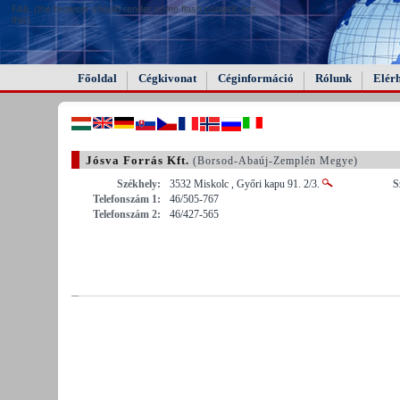
FAIL (the browser should render some flash content, not
this).
Főoldal
Cégkivonat
Céginformáció
Rólunk
Elér
Jósva Forrás Kft.
(Borsod-Abaúj-Zemplén Megye)
Székhely:
3532 Miskolc , Győri kapu 91. 2/3.
S
Telefonszám 1:
46/505-767
Telefonszám 2:
46/427-565