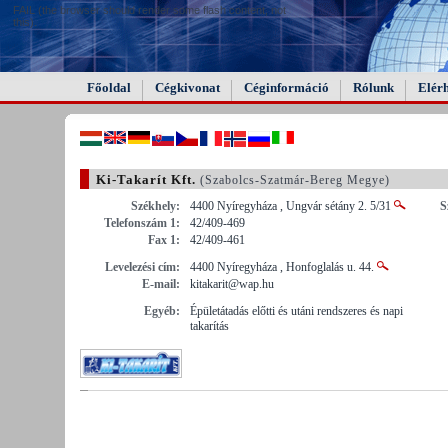
FAIL (the browser should render some flash content, not
this).
Főoldal
Cégkivonat
Céginformáció
Rólunk
Elér
Ki-Takarít Kft.
(Szabolcs-Szatmár-Bereg Megye)
Székhely:
4400 Nyíregyháza , Ungvár sétány 2. 5/31
S
Telefonszám 1:
42/409-469
Fax 1:
42/409-461
Levelezési cím:
4400 Nyíregyháza , Honfoglalás u. 44.
E-mail:
kitakarit@wap.hu
Egyéb:
Épületátadás előtti és utáni rendszeres és napi
takarítás