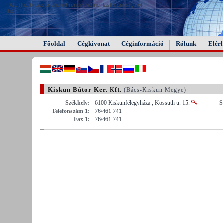
FAIL (the browser should render some flash content, not
this).
Főoldal
Cégkivonat
Céginformáció
Rólunk
Elér
Kiskun Bútor Ker. Kft.
(Bács-Kiskun Megye)
Székhely:
6100 Kiskunfélegyháza , Kossuth u. 15.
S
Telefonszám 1:
76/461-741
Fax 1:
76/461-741