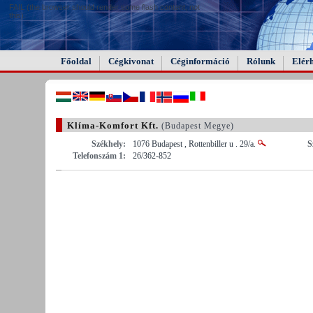
FAIL (the browser should render some flash content, not
this).
Főoldal
Cégkivonat
Céginformáció
Rólunk
Elér
Klíma-Komfort Kft.
(Budapest Megye)
Székhely:
1076 Budapest , Rottenbiller u . 29/a.
S
Telefonszám 1:
26/362-852