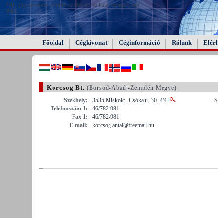
FAIL (the browser should render some flash content, not
this).
Főoldal
Cégkivonat
Céginformáció
Rólunk
Elér
Korcsog Bt.
(Borsod-Abaúj-Zemplén Megye)
Székhely:
3535 Miskolc , Csóka u. 30. 4/4.
S
Telefonszám 1:
46/782-981
Fax 1:
46/782-981
E-mail:
korcsog.antal@freemail.hu