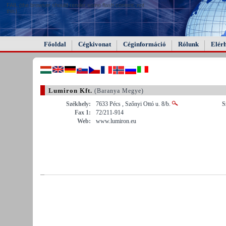
FAIL (the browser should render some flash content, not
this).
Főoldal
Cégkivonat
Céginformáció
Rólunk
Elér
Lumiron Kft.
(Baranya Megye)
Székhely:
7633 Pécs , Szőnyi Ottó u. 8/b.
S
Fax 1:
72/211-914
Web:
www.lumiron.eu