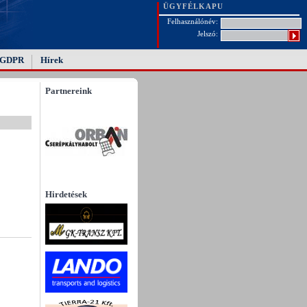
ÜGYFÉLKAPU
Felhasználónév:
Jelszó:
GDPR
Hírek
Partnereink
Hirdetések