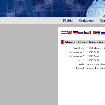
FAIL (the browser should render some flash content, not
this).
Főoldal
Cégkivonat
Cég
Monori Városi Könyvtár
Székhely:
2200 Monor , K
Telefonszám 1:
29/412-585
Telefonszám 2:
29/412-246
Fax 1:
29/412-585
Web:
www.monorikon
E-mail:
monorikonyvta