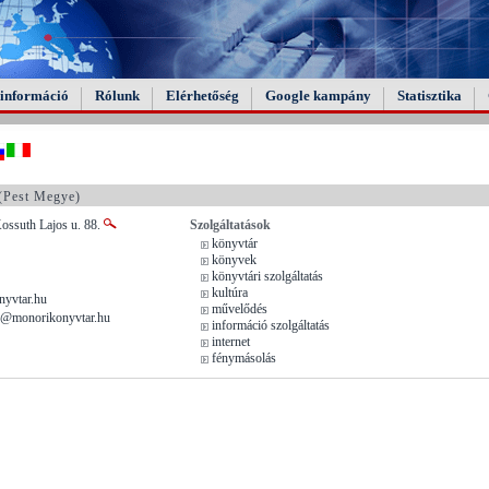
információ
Rólunk
Elérhetőség
Google kampány
Statisztika
(Pest Megye)
ossuth Lajos u. 88.
Szolgáltatások
könyvtár
könyvek
könyvtári szolgáltatás
kultúra
yvtar.hu
művelődés
r@monorikonyvtar.hu
információ szolgáltatás
internet
fénymásolás