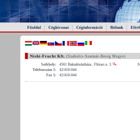
FAIL (the browser should render some flash content, not
this).
Főoldal
Cégkivonat
Céginformáció
Rólunk
Elér
Nishi-Frucht Kft.
(Szabolcs-Szatmár-Bereg Megye)
Székhely:
4561 Baktalórántháza , Flórasi u. 3.
S
Telefonszám 1:
42/410-044
Fax 1:
42/410-044