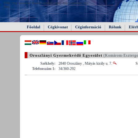
FAIL (the browser should render some flash content, not
this).
Főoldal
Cégkivonat
Céginformáció
Rólunk
Elér
Oroszlányi Gyermekvédő Egyesület
(Komárom-Eszterg
Székhely:
2840 Oroszlány , Mátyás király u. 7.
S
Telefonszám 1:
34/360-292