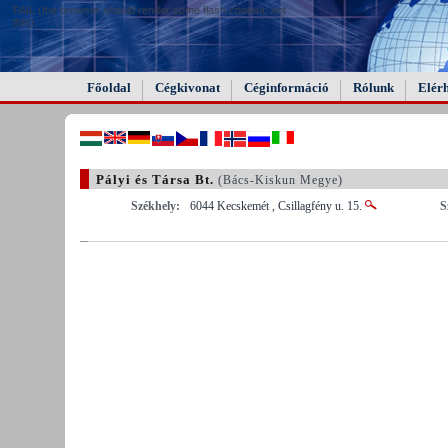
FAIL (the browser should render some flash content, not
this).
Főoldal
Cégkivonat
Céginformáció
Rólunk
Elér
Pályi és Társa Bt.
(Bács-Kiskun Megye)
Székhely:
6044 Kecskemét , Csillagfény u. 15.
S