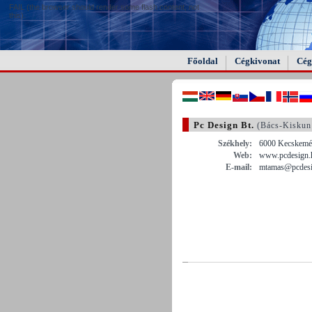
FAIL (the browser should render some flash content, not
this).
Főoldal
Cégkivonat
Cég
Pc Design Bt.
(Bács-Kiskun
Székhely:
6000 Kecskemét
Web:
www.pcdesign.
E-mail:
mtamas@pcdesi