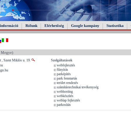
információ
Rólunk
Elérhetőség
Google kampány
Statisztika
 Megye)
 , Szent Miklós u. 19.
Szolgáltatások
hu
webfejlesztés
fűnyírás
gn.hu
parképítés
park fenntartás
terület rendezés
számítástechnikai tevékenység
webhosting
webkészítés
weblap fejlesztés
parkosítás