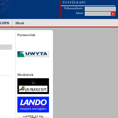
ÜGYFÉLKAPU
Felhasználónév:
Jelszó:
GDPR
Hírek
Partnereink
Hirdetések