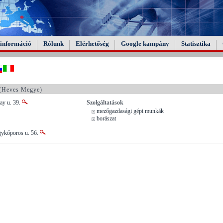
információ
Rólunk
Elérhetőség
Google kampány
Statisztika
(Heves Megye)
ay u. 39.
Szolgáltatások
mezőgazdasági gépi munkák
borászat
gykőporos u. 56.