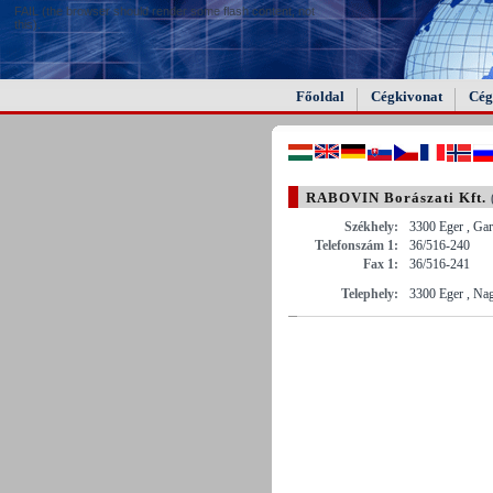
FAIL (the browser should render some flash content, not
this).
Főoldal
Cégkivonat
Cég
RABOVIN Borászati Kft.
Székhely:
3300 Eger , Gar
Telefonszám 1:
36/516-240
Fax 1:
36/516-241
Telephely:
3300 Eger , Na